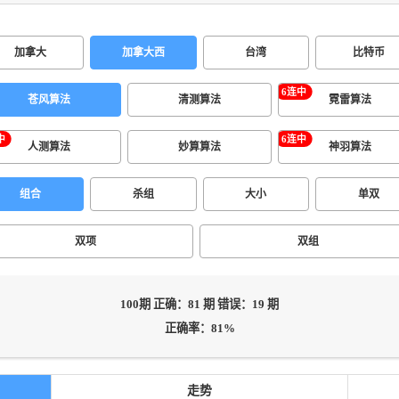
加拿大
加拿大西
台湾
比特币
苍风算法
清测算法
霓雷算法
人测算法
妙算算法
神羽算法
组合
杀组
大小
单双
双项
双组
100期 正确：81 期 错误：19 期
正确率：81%
走势