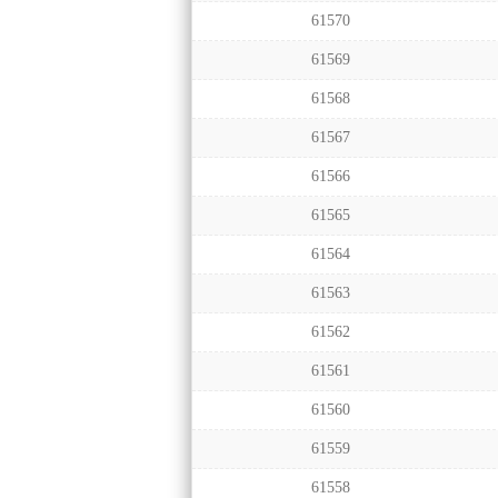
61570
61569
61568
61567
61566
61565
61564
61563
61562
61561
61560
61559
61558