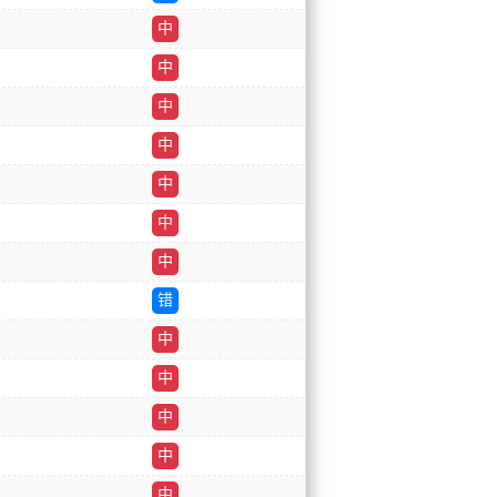
中
中
中
中
中
中
中
错
中
中
中
中
中