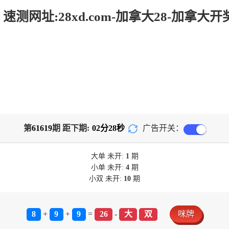
第
61619
期 距下期:
02
分
27
秒
广告开关：
大单
未开:
1
期
小单
未开:
4
期
小双
未开:
10
期
8
+
9
+
9
=
26
-
大
双
咪牌