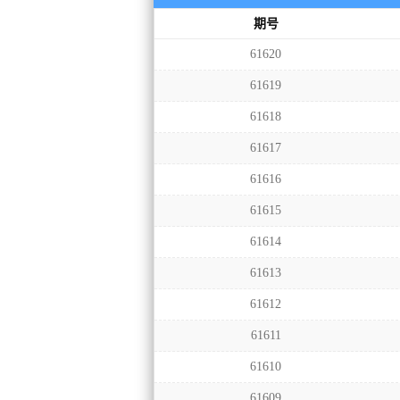
期号
61620
61619
61618
61617
61616
61615
61614
61613
61612
61611
61610
61609