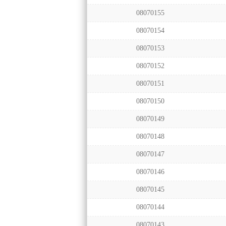
08070155
08070154
08070153
08070152
08070151
08070150
08070149
08070148
08070147
08070146
08070145
08070144
08070143