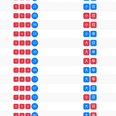
21
小
双
9
7
5
08
小
双
1
0
7
08
小
双
3
1
4
16
小
单
7
4
5
15
大
双
8
5
2
20
大
单
9
9
2
21
大
单
9
4
8
08
大
单
2
2
4
13
大
单
4
4
5
07
大
双
2
1
4
13
小
双
7
3
3
06
大
双
0
6
0
09
大
单
2
4
3