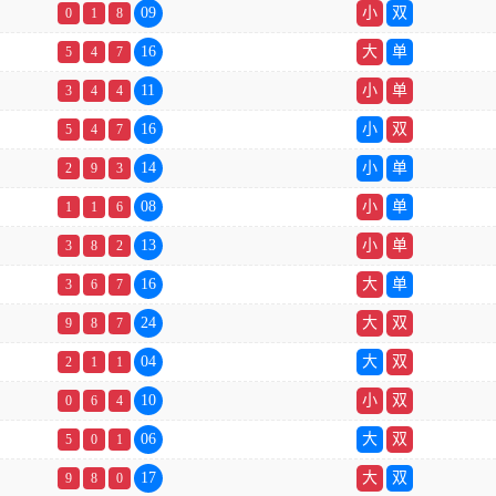
09
小
双
0
1
8
16
大
单
5
4
7
11
小
单
3
4
4
16
小
双
5
4
7
14
小
单
2
9
3
08
小
单
1
1
6
13
小
单
3
8
2
16
大
单
3
6
7
24
大
双
9
8
7
04
大
双
2
1
1
10
小
双
0
6
4
06
大
双
5
0
1
17
大
双
9
8
0