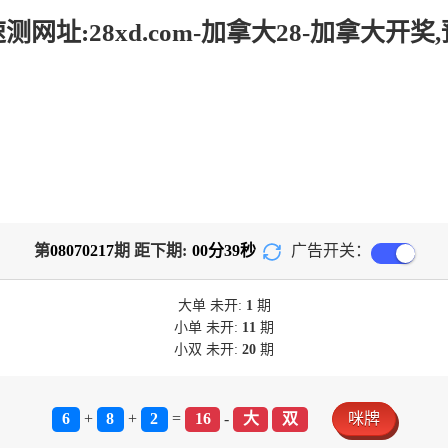
第
08070217
期 距下期:
00
分
38
秒
广告开关：
大单
未开:
1
期
小单
未开:
11
期
小双
未开:
20
期
6
+
8
+
2
=
16
-
大
双
咪牌