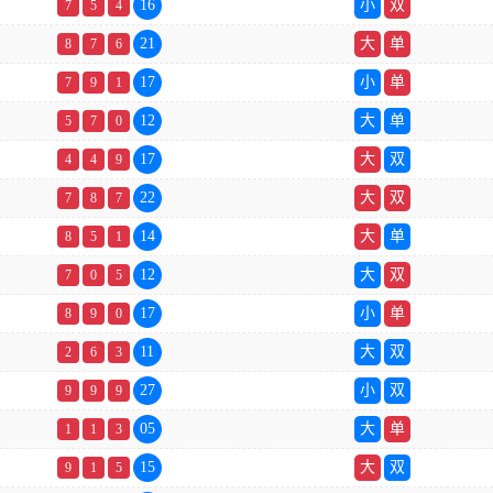
16
小
双
7
5
4
21
大
单
8
7
6
17
小
单
7
9
1
12
大
单
5
7
0
17
大
双
4
4
9
22
大
双
7
8
7
14
大
单
8
5
1
12
大
双
7
0
5
17
小
单
8
9
0
11
大
双
2
6
3
27
小
双
9
9
9
05
大
单
1
1
3
15
大
双
9
1
5