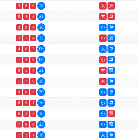
18
大
双
3
6
9
21
大
单
9
4
8
16
小
单
3
9
4
11
小
双
2
5
4
06
大
单
4
0
2
06
小
单
1
5
0
21
大
双
8
5
8
16
大
单
1
7
8
20
小
单
9
8
3
16
小
单
6
9
1
16
小
双
6
5
5
23
小
双
7
8
8
10
大
单
7
2
1