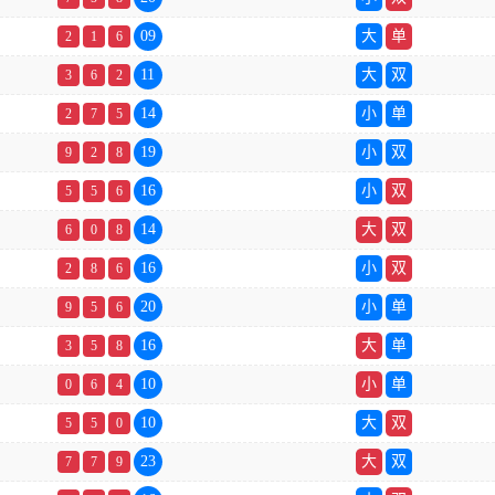
09
大
单
2
1
6
11
大
双
3
6
2
14
小
单
2
7
5
19
小
双
9
2
8
16
小
双
5
5
6
14
大
双
6
0
8
16
小
双
2
8
6
20
小
单
9
5
6
16
大
单
3
5
8
10
小
单
0
6
4
10
大
双
5
5
0
23
大
双
7
7
9