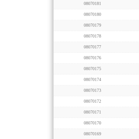
08070181
08070180
08070179
08070178
08070177
08070176
08070175
08070174
08070173
08070172
08070171
08070170
08070169