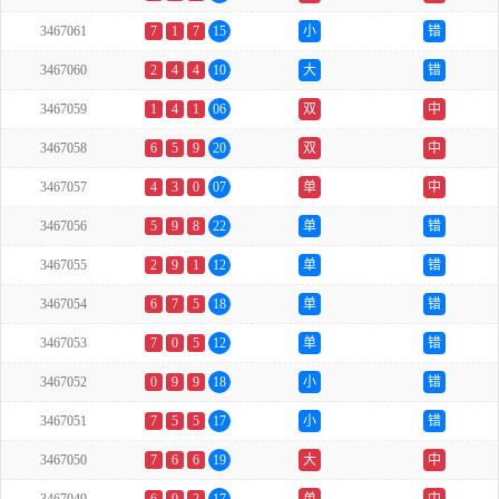
3467061
7
1
7
15
小
错
3467060
2
4
4
10
大
错
3467059
1
4
1
06
双
中
3467058
6
5
9
20
双
中
3467057
4
3
0
07
单
中
3467056
5
9
8
22
单
错
3467055
2
9
1
12
单
错
3467054
6
7
5
18
单
错
3467053
7
0
5
12
单
错
3467052
0
9
9
18
小
错
3467051
7
5
5
17
小
错
3467050
7
6
6
19
大
中