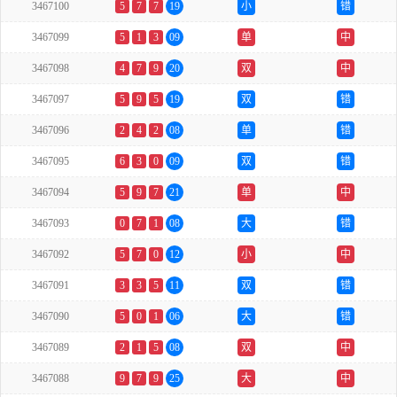
3467100
5
7
7
19
小
错
3467099
5
1
3
09
单
中
3467098
4
7
9
20
双
中
3467097
5
9
5
19
双
错
3467096
2
4
2
08
单
错
3467095
6
3
0
09
双
错
3467094
5
9
7
21
单
中
3467093
0
7
1
08
大
错
3467092
5
7
0
12
小
中
3467091
3
3
5
11
双
错
3467090
5
0
1
06
大
错
3467089
2
1
5
08
双
中
3467088
9
7
9
25
大
中