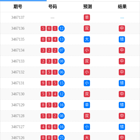
期号
号码
预测
结果
3467137
---
单
---
3467136
5
6
1
12
双
中
3467135
0
9
4
13
大
错
3467134
3
2
2
07
小
中
3467133
2
3
3
08
双
中
3467132
0
5
1
06
小
中
3467131
9
1
5
15
小
错
3467130
5
3
4
12
双
中
3467129
8
5
3
16
单
错
3467128
5
1
2
08
双
中
3467127
4
6
6
16
小
错
3467126
8
8
9
25
大
中