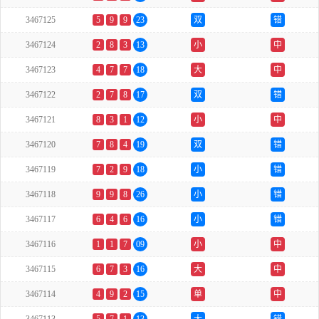
3467125
5
9
9
23
双
错
3467124
2
8
3
13
小
中
3467123
4
7
7
18
大
中
3467122
2
7
8
17
双
错
3467121
8
3
1
12
小
中
3467120
7
8
4
19
双
错
3467119
7
2
9
18
小
错
3467118
9
9
8
26
小
错
3467117
6
4
6
16
小
错
3467116
1
1
7
09
小
中
3467115
6
7
3
16
大
中
3467114
4
9
2
15
单
中