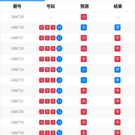
期号
号码
预测
结果
3466729
---
小
---
单
3466728
0
0
4
04
大
错
3466727
4
2
6
12
小
中
3466726
0
3
0
03
小
中
3466725
3
5
9
17
大
中
3466724
7
9
8
24
小
错
3466723
6
7
2
15
小
错
3466722
7
9
9
25
大
中
3466721
7
5
9
21
大
中
3466720
3
9
0
12
小
中
3466719
4
7
3
14
大
中
3466718
3
3
9
15
大
中