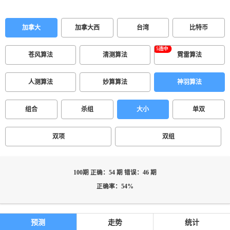
加拿大
加拿大西
台湾
比特币
苍风算法
清测算法
霓雷算法
人测算法
妙算算法
神羽算法
组合
杀组
大小
单双
双项
双组
100期 正确：54 期 错误：46 期
正确率：54%
预测
走势
统计