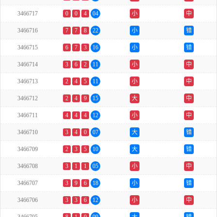
3466717
0
0
4
04
小
中
3466716
7
7
8
22
小
错
3466715
6
7
3
16
小
错
3466714
3
6
2
11
小
中
3466713
2
4
5
11
小
中
3466712
2
4
9
15
大
中
3466711
4
4
4
12
小
中
3466710
3
4
0
07
大
错
3466709
2
3
5
10
大
错
3466708
3
1
1
05
小
中
3466707
3
9
6
18
小
错
3466706
3
3
6
12
小
中