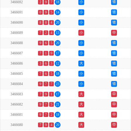
3466692
2
9
7
18
小
错
3466691
0
9
5
14
小
错
3466690
8
8
4
20
小
错
3466689
7
2
4
13
小
中
3466688
9
6
5
20
小
错
3466687
7
1
9
17
小
错
3466686
3
6
3
12
大
错
3466685
7
6
5
18
小
错
3466684
9
7
7
23
小
错
3466683
7
9
1
17
大
中
3466682
9
7
5
21
大
中
3466681
9
7
2
18
大
中
3466680
7
9
4
20
大
中