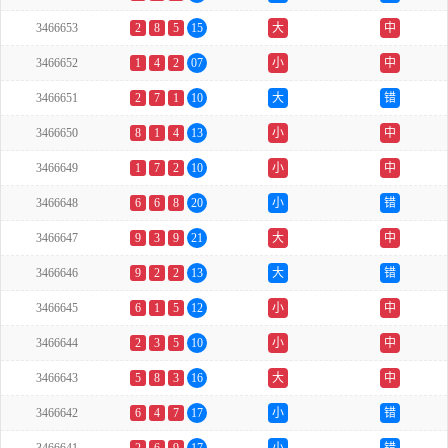
3466653
2
8
5
15
大
中
3466652
1
4
2
07
小
中
3466651
2
7
1
10
大
错
3466650
8
1
4
13
小
中
3466649
1
7
2
10
小
中
3466648
6
6
8
20
小
错
3466647
9
3
9
21
大
中
3466646
9
2
2
13
大
错
3466645
6
1
5
12
小
中
3466644
2
3
5
10
小
中
3466643
5
8
3
16
大
中
3466642
6
4
7
17
小
错