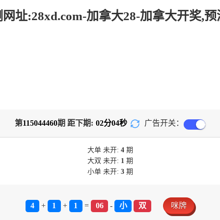
第
115044460
期 距下期:
02
分
03
秒
广告开关：
大单
未开:
4
期
大双
未开:
1
期
小单
未开:
3
期
4
+
1
+
1
=
06
-
小
双
咪牌