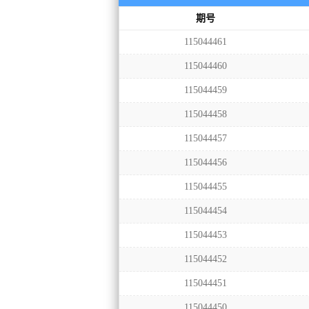
期号
115044461
115044460
115044459
115044458
115044457
115044456
115044455
115044454
115044453
115044452
115044451
115044450