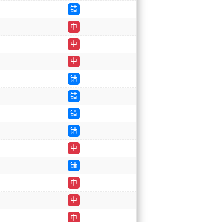
错
中
中
中
错
错
错
错
中
错
中
中
中