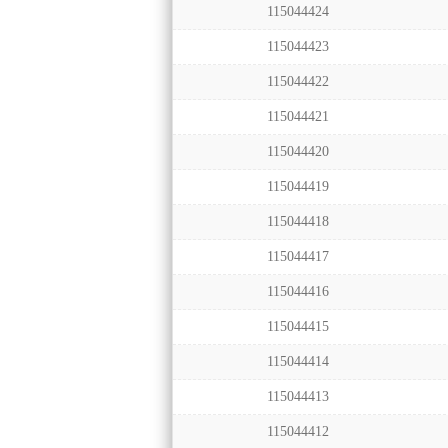
115044424
115044423
115044422
115044421
115044420
115044419
115044418
115044417
115044416
115044415
115044414
115044413
115044412