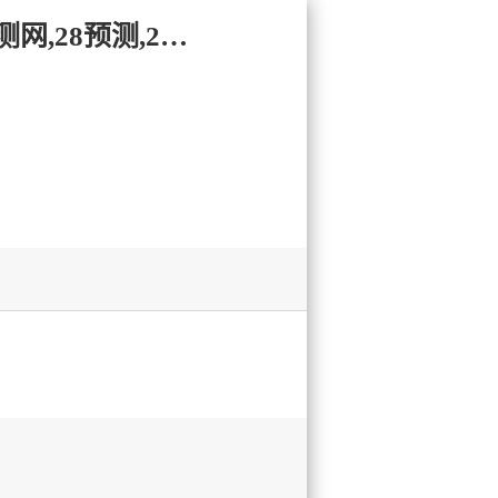
台湾28预测 速测网址:28xd.com-加拿大28-加拿大开奖,预测网,28预测,28分析,28结果,加拿大28开奖预测,加拿大28开奖预知