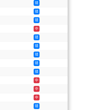
错
错
错
中
错
错
错
错
错
中
中
中
错