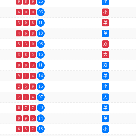
26
小
9
8
9
06
小
6
0
0
11
单
3
0
8
18
单
4
6
8
08
双
5
3
0
16
大
3
8
5
11
双
0
8
3
14
单
9
1
4
16
小
2
5
9
07
大
2
1
4
20
单
6
7
7
14
单
0
9
5
18
小
6
5
7