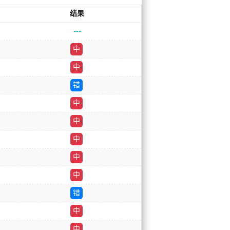
结果
---
中
中
错
中
中
中
中
中
错
中
中