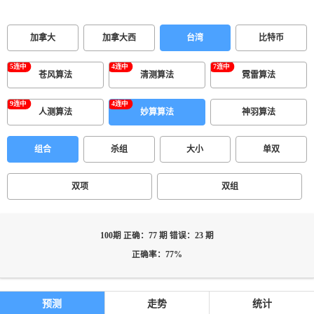
加拿大
加拿大西
台湾
比特币
苍风算法
清测算法
霓雷算法
人测算法
妙算算法
神羽算法
组合
杀组
大小
单双
双项
双组
100期 正确：77 期 错误：23 期
正确率：77%
预测
走势
统计