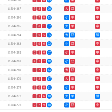
115044288
2
7
6
15
小
单
中
115044287
5
8
7
20
大
双
中
115044286
8
7
0
15
小
单
中
115044285
6
0
1
07
大
单
中
115044284
0
0
5
05
大
双
错
115044283
7
9
6
22
小
双
中
115044282
0
1
6
07
小
单
中
115044281
4
7
7
18
小
双
中
115044280
9
2
3
14
大
双
中
115044279
8
8
1
17
大
单
中
115044278
9
6
6
21
小
单
中
115044277
3
1
6
10
大
单
错
115044276
7
2
9
18
小
双
中