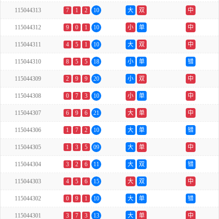
115044313
7
1
2
10
大
双
中
115044312
9
0
1
10
小
单
中
115044311
4
5
1
10
大
双
中
115044310
8
5
5
18
小
单
错
115044309
2
9
9
20
小
双
中
115044308
0
7
3
10
小
单
中
115044307
6
9
6
21
大
单
中
115044306
1
7
2
10
大
单
错
115044305
1
3
5
09
大
单
中
115044304
3
2
6
11
大
双
错
115044303
4
5
6
15
大
双
中
115044302
0
9
1
10
大
单
错
115044301
3
7
3
13
大
单
中