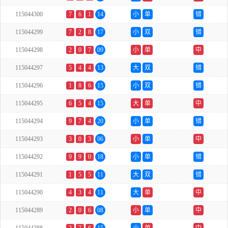
115044300
7
6
1
14
小
单
错
115044299
7
2
8
17
小
双
错
115044298
2
0
7
09
小
单
中
115044297
5
4
4
13
大
双
错
115044296
1
8
6
15
小
双
错
115044295
6
5
4
15
大
单
中
115044294
9
7
4
20
小
单
错
115044293
3
0
3
06
小
单
中
115044292
9
9
0
18
小
单
错
115044291
1
5
5
11
大
双
错
115044290
4
3
4
11
大
单
中
115044289
2
0
6
08
小
单
中