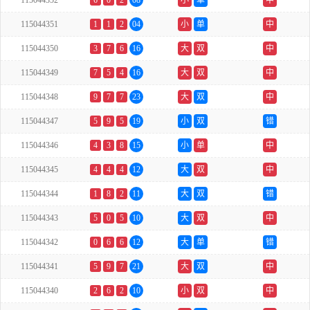
115044352
6
0
2
08
小
单
中
115044351
1
1
2
04
小
单
中
115044350
3
7
6
16
大
双
中
115044349
7
5
4
16
大
双
中
115044348
9
7
7
23
大
双
中
115044347
5
9
5
19
小
双
错
115044346
4
3
8
15
小
单
中
115044345
4
4
4
12
大
双
中
115044344
1
8
2
11
大
双
错
115044343
5
0
5
10
大
双
中
115044342
0
6
6
12
大
单
错
115044341
5
9
7
21
大
双
中
115044340
2
6
2
10
小
双
中