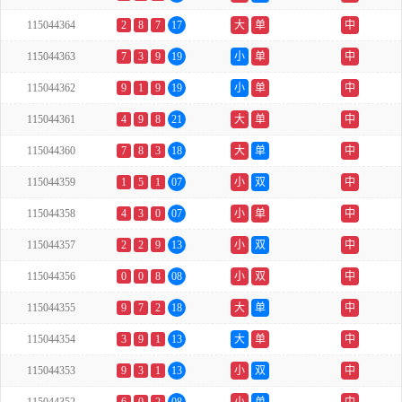
115044364
2
8
7
17
大
单
中
115044363
7
3
9
19
小
单
中
115044362
9
1
9
19
小
单
中
115044361
4
9
8
21
大
单
中
115044360
7
8
3
18
大
单
中
115044359
1
5
1
07
小
双
中
115044358
4
3
0
07
小
单
中
115044357
2
2
9
13
小
双
中
115044356
0
0
8
08
小
双
中
115044355
9
7
2
18
大
单
中
115044354
3
9
1
13
大
单
中
115044353
9
3
1
13
小
双
中