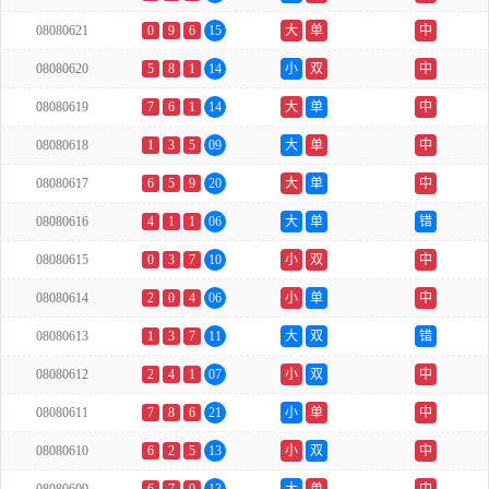
08080621
0
9
6
15
大
单
中
08080620
5
8
1
14
小
双
中
08080619
7
6
1
14
大
单
中
08080618
1
3
5
09
大
单
中
08080617
6
5
9
20
大
单
中
08080616
4
1
1
06
大
单
错
08080615
0
3
7
10
小
双
中
08080614
2
0
4
06
小
单
中
08080613
1
3
7
11
大
双
错
08080612
2
4
1
07
小
双
中
08080611
7
8
6
21
小
单
中
08080610
6
2
5
13
小
双
中