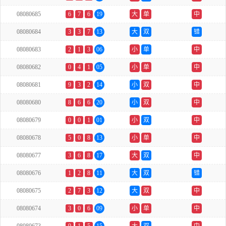
08080685
6
7
6
19
大
单
中
08080684
3
3
7
13
大
双
错
08080683
2
1
3
06
小
单
中
08080682
0
4
1
05
小
单
中
08080681
9
3
2
14
小
双
中
08080680
8
6
6
20
小
双
中
08080679
0
0
1
01
小
双
中
08080678
5
0
8
13
小
单
中
08080677
3
6
8
17
大
双
中
08080676
1
2
8
11
大
双
错
08080675
2
7
3
12
大
双
中
08080674
3
0
6
09
小
单
中