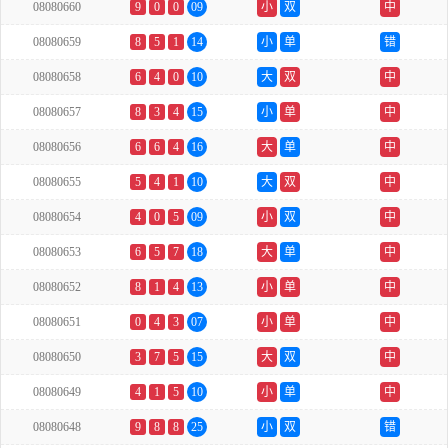
08080660
9
0
0
09
小
双
中
08080659
8
5
1
14
小
单
错
08080658
6
4
0
10
大
双
中
08080657
8
3
4
15
小
单
中
08080656
6
6
4
16
大
单
中
08080655
5
4
1
10
大
双
中
08080654
4
0
5
09
小
双
中
08080653
6
5
7
18
大
单
中
08080652
8
1
4
13
小
单
中
08080651
0
4
3
07
小
单
中
08080650
3
7
5
15
大
双
中
08080649
4
1
5
10
小
单
中
08080648
9
8
8
25
小
双
错