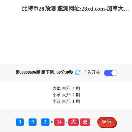
比特币28预测 速测网址:28xd.com-加拿大28-加拿大开奖,预测网,28预测,28分析,28结果,加拿大28开奖预测,加拿大28开奖预知
第
08080696
期 距下期:
00
分
38
秒
广告开关：
大单
未开:
4
期
小单
未开:
2
期
小双
未开:
1
期
3
9
2
14
大
双
咪牌
+
+
=
-