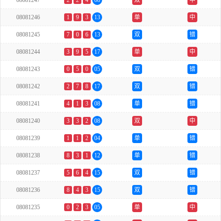
08081247
2
2
4
08
双
中
08081246
1
9
3
13
单
中
08081245
7
0
6
13
双
错
08081244
3
9
5
17
单
中
08081243
0
5
0
05
双
错
08081242
2
7
8
17
双
错
08081241
4
1
3
08
单
错
08081240
3
3
2
08
双
中
08081239
1
1
2
04
单
错
08081238
8
3
1
12
单
错
08081237
5
6
4
15
双
错
08081236
8
4
3
15
双
错
08081235
0
2
3
05
单
中