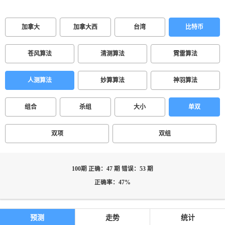
加拿大
加拿大西
台湾
比特币
苍风算法
清测算法
霓雷算法
人测算法
妙算算法
神羽算法
组合
杀组
大小
单双
双项
双组
100期 正确：47 期 错误：53 期
正确率：47%
预测
走势
统计