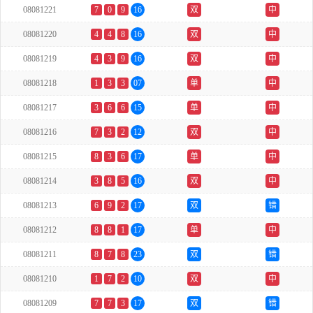
08081221
7
0
9
16
双
中
08081220
4
4
8
16
双
中
08081219
4
3
9
16
双
中
08081218
1
3
3
07
单
中
08081217
3
6
6
15
单
中
08081216
7
3
2
12
双
中
08081215
8
3
6
17
单
中
08081214
3
8
5
16
双
中
08081213
6
9
2
17
双
错
08081212
8
8
1
17
单
中
08081211
8
7
8
23
双
错
08081210
1
7
2
10
双
中
08081209
7
7
3
17
双
错