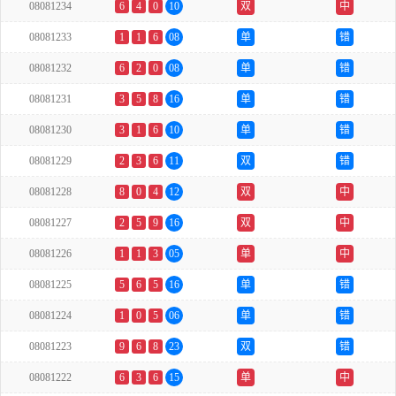
08081234
6
4
0
10
双
中
08081233
1
1
6
08
单
错
08081232
6
2
0
08
单
错
08081231
3
5
8
16
单
错
08081230
3
1
6
10
单
错
08081229
2
3
6
11
双
错
08081228
8
0
4
12
双
中
08081227
2
5
9
16
双
中
08081226
1
1
3
05
单
中
08081225
5
6
5
16
单
错
08081224
1
0
5
06
单
错
08081223
9
6
8
23
双
错
08081222
6
3
6
15
单
中