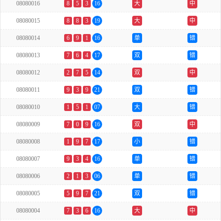
08080016
8
5
3
16
大
中
08080015
8
8
3
19
大
中
08080014
6
9
1
16
单
错
08080013
7
6
4
17
双
错
08080012
2
7
5
14
双
中
08080011
9
3
9
21
双
错
08080010
1
5
1
07
大
错
08080009
7
0
9
16
双
中
08080008
1
9
7
17
小
错
08080007
9
3
4
16
单
错
08080006
2
1
3
06
单
错
08080005
5
9
7
21
双
错
08080004
7
3
6
16
大
中