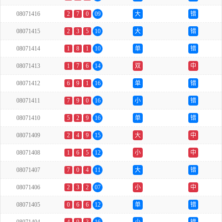
08071416
2
7
0
09
大
错
08071415
2
3
5
10
大
错
08071414
1
8
1
10
单
错
08071413
1
7
6
14
双
中
08071412
6
9
1
16
单
错
08071411
7
9
0
16
小
错
08071410
5
2
9
16
单
错
08071409
2
4
9
15
大
中
08071408
1
6
5
12
小
中
08071407
7
0
4
11
大
错
08071406
2
3
2
07
小
中
08071405
0
6
6
12
单
错