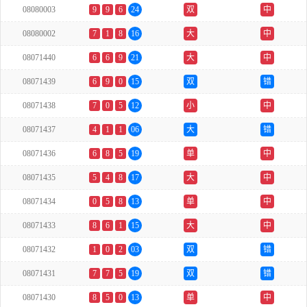
08080003
9
9
6
24
双
中
08080002
7
1
8
16
大
中
08071440
6
6
9
21
大
中
08071439
6
9
0
15
双
错
08071438
7
0
5
12
小
中
08071437
4
1
1
06
大
错
08071436
6
8
5
19
单
中
08071435
5
4
8
17
大
中
08071434
0
5
8
13
单
中
08071433
8
6
1
15
大
中
08071432
1
0
2
03
双
错
08071431
7
7
5
19
双
错
08071430
8
5
0
13
单
中