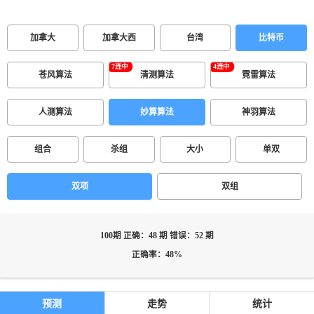
加拿大
加拿大西
台湾
比特币
苍风算法
清测算法
霓雷算法
人测算法
妙算算法
神羽算法
组合
杀组
大小
单双
双项
双组
100期 正确：48 期 错误：52 期
正确率：48%
预测
走势
统计