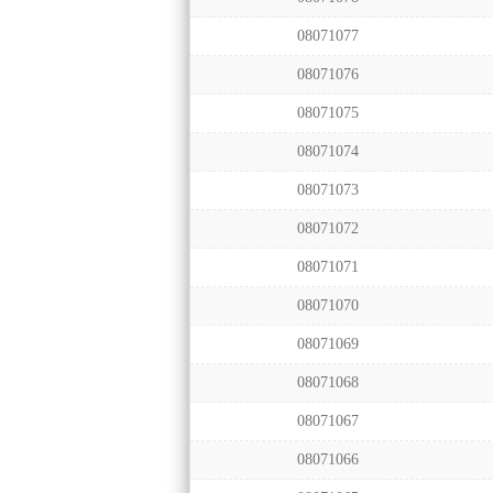
08071077
08071076
08071075
08071074
08071073
08071072
08071071
08071070
08071069
08071068
08071067
08071066