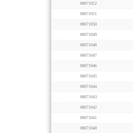
08071052
08071051
08071050
08071049
08071048
08071047
08071046
08071045
08071044
08071043
08071042
08071041
08071040