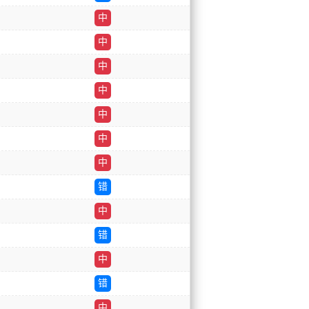
中
中
中
中
中
中
中
错
中
错
中
错
中