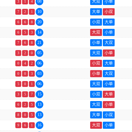
08
大双
小单
3
1
4
10
大单
小双
7
2
1
20
小双
大单
6
6
8
14
大双
小单
6
5
3
21
小单
大双
7
6
8
05
大双
小单
3
2
0
06
小双
大单
0
4
2
03
小单
大双
0
0
3
06
大双
小单
5
0
1
15
小双
大单
3
5
7
13
大双
小单
6
2
5
13
大单
小双
8
0
5
16
大双
小单
9
6
1