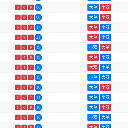
06
大单
小双
6
0
0
08
大单
小双
5
0
3
17
大单
小双
6
8
3
21
大单
小双
5
9
7
19
小双
大单
4
6
9
19
大单
小双
7
4
8
16
大双
小单
8
1
7
19
小单
大双
6
9
4
10
大单
小双
2
8
0
14
大单
小双
1
6
7
10
大单
小双
1
0
9
18
小双
大单
3
8
7
17
大单
小双
8
1
8