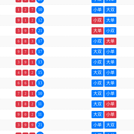
10
小单
大双
1
2
7
12
小双
大单
9
1
2
21
大单
小双
5
9
7
17
小双
大单
6
8
3
17
大双
小单
9
7
1
13
小双
大单
3
9
1
15
大双
小单
4
9
2
13
小双
大单
6
6
1
10
大双
小单
7
2
1
11
大双
小单
1
8
2
11
大双
小单
9
0
2
21
小单
大双
3
9
9