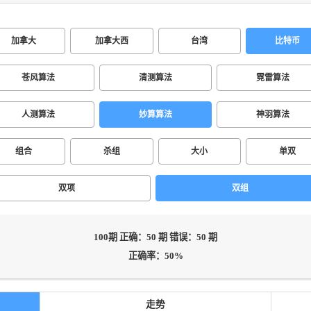
加拿大
加拿大西
台湾
比特币
苍风算法
清测算法
霓雷算法
人测算法
妙算算法
神羽算法
组合
杀组
大小
单双
双项
双组
100期 正确：50 期 错误：50 期
正确率：50%
走势